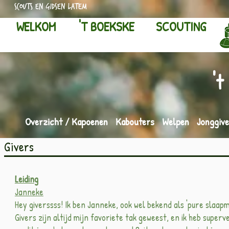
scouts en gidsen latem
WELKOM
'T BOEKSKE
SCOUTING
't
Overzicht
/
Kapoenen
Kabouters
Welpen
Jonggiv
Givers
Leiding
Janneke
Hey giverssss! Ik ben Janneke, ook wel bekend als 'pure slaapmu
Givers zijn altijd mijn favoriete tak geweest, en ik heb superv