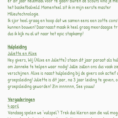
er dit jaar helemaal voor te gaan! Buiten de scouts vind je me
het basketbalveld. Momenteel zit ik in mijn eerste master
Milieutechnologie.
Ik sjor heel graag en hoop dat we samen eens een zotte cons
kunnen bouwen! Daarnaast maak ik heel graag meerdaagse tr
dus ik kijk nu al uit naar het epic stapkamp!
Hulpleiding
Juliette en Alixe
Hey givers, Wij (Alixe en Juliette) staan dit jaar paraat als hu
om Janneke te helpen waar nodig! Jullie zullen ons dus vaak zi
verschijnen. Alixe is naast hulpleiding bij de givers ook actief 
groepsleiding! Juliette is dit jaar, na 3 jaar leiding te geven, 
groepsleiding geworden! Zin innnnnn, See youuu!
Vergaderingen
4 april
Vandaag spelen we ‘vuilspel’! Trek dus kleren aan die vuil mo