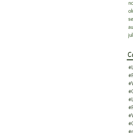
n
o
s
a
ju
C
#
#F
#
#
#
#F
#
#
#n