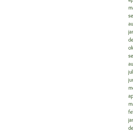
m
s
a
ja
d
o
s
a
ju
ju
m
ap
m
fe
ja
d