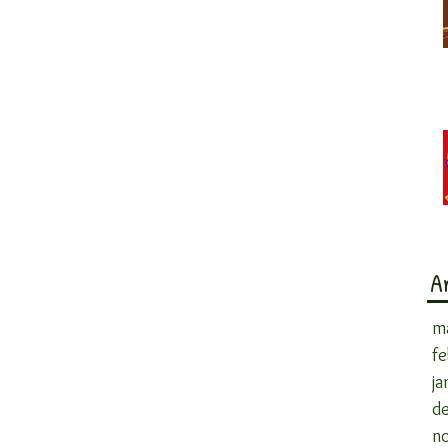
A
m
fe
ja
d
n