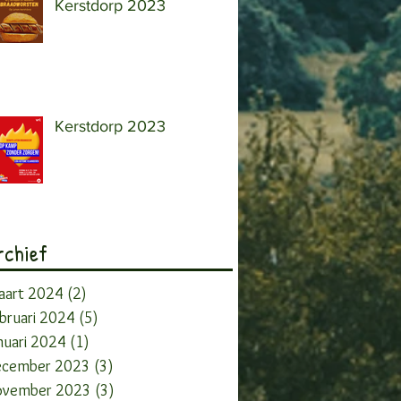
Kerstdorp 2023
Kerstdorp 2023
rchief
aart 2024
(2)
2 posts
bruari 2024
(5)
5 posts
nuari 2024
(1)
1 post
ecember 2023
(3)
3 posts
ovember 2023
(3)
3 posts