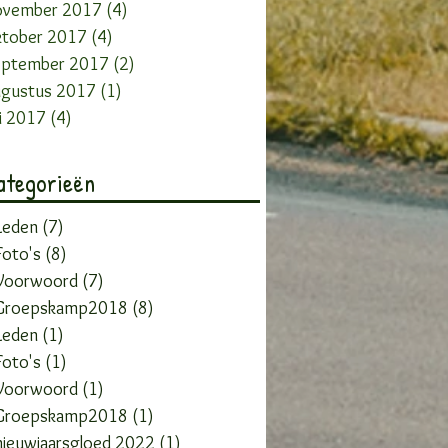
ovember 2017
(4)
4 posts
ktober 2017
(4)
4 posts
eptember 2017
(2)
2 posts
ugustus 2017
(1)
1 post
li 2017
(4)
4 posts
ategorieën
Leden
(7)
7 posts
oto's
(8)
8 posts
Voorwoord
(7)
7 posts
Groepskamp2018
(8)
8 posts
Leden
(1)
1 post
oto's
(1)
1 post
Voorwoord
(1)
1 post
Groepskamp2018
(1)
1 post
ieuwjaarsgloed 2022
(1)
1 post