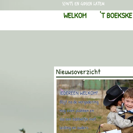
scouts en gidsen latem
WELKOM
'T BOEKSKE
Nieuwsoverzicht