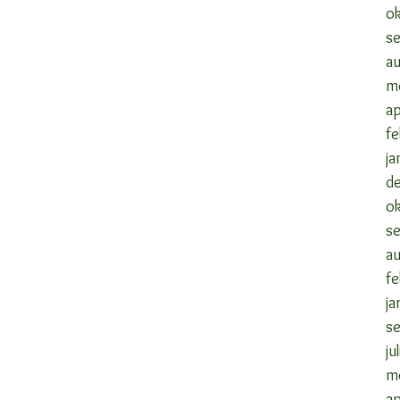
o
s
a
m
ap
fe
ja
d
o
s
a
fe
ja
s
ju
m
ap