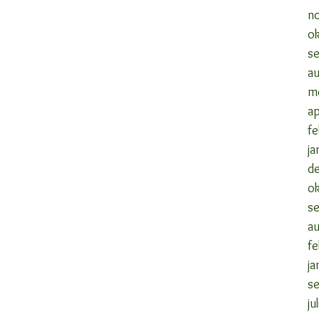
n
o
s
a
m
ap
fe
ja
d
o
s
a
fe
ja
s
ju