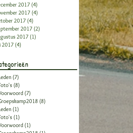
ecember 2017
(4)
4 posts
ovember 2017
(4)
4 posts
ktober 2017
(4)
4 posts
eptember 2017
(2)
2 posts
ugustus 2017
(1)
1 post
li 2017
(4)
4 posts
ategorieën
Leden
(7)
7 posts
oto's
(8)
8 posts
Voorwoord
(7)
7 posts
Groepskamp2018
(8)
8 posts
Leden
(1)
1 post
oto's
(1)
1 post
Voorwoord
(1)
1 post