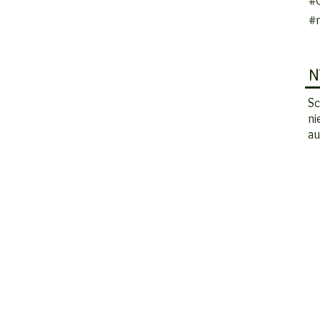
#
#n
N
Sc
ni
au