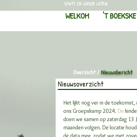
scouts en gidsen latem
WELKOM
'T BOEKSKE
Overzicht
/
Nieuwsbericht
Nieuwsoverzicht
Het lijkt nog ver in de toekomst,
ons Groepskamp 2024.
 De
 kind
doen we samen op zaterdag 13 Ju
maanden volgen. De locatie hou
de data mee, zodat we met zovee