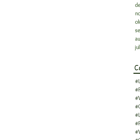
d
n
o
s
a
ju
C
#
#F
#
#
#
#F
#