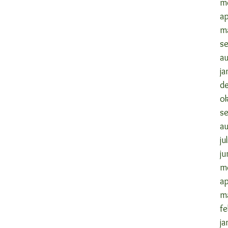
m
ap
m
s
a
ja
d
o
s
a
ju
ju
m
ap
m
fe
ja