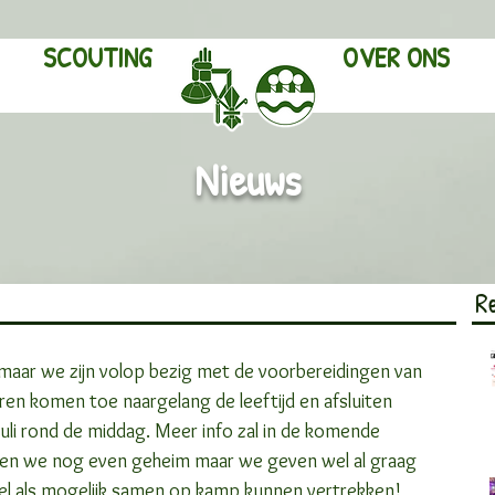
SCOUTING
OVER ONS
Nieuws
R
 maar we zijn volop bezig met de voorbereidingen van 
eren komen toe naargelang de leeftijd en afsluiten 
li rond de middag. Meer info zal in de komende 
den we nog even geheim maar we geven wel al graag 
l als mogelijk samen op kamp kunnen vertrekken! 