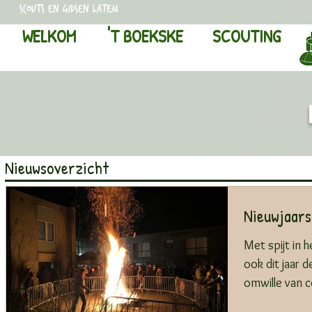
scouts en gidsen latem
WELKOM
'T BOEKSKE
SCOUTING
Nieuwsoverzicht
Nieuwjaar
Met spijt in
ook dit jaar 
omwille van c