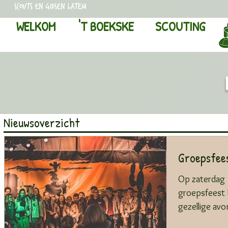
scouts en gidsen latem
WELKOM
'T BOEKSKE
SCOUTING
Nieuwsoverzicht
Groepsfee
Op zaterdag 1
groepsfeest 
gezellige avon
en...