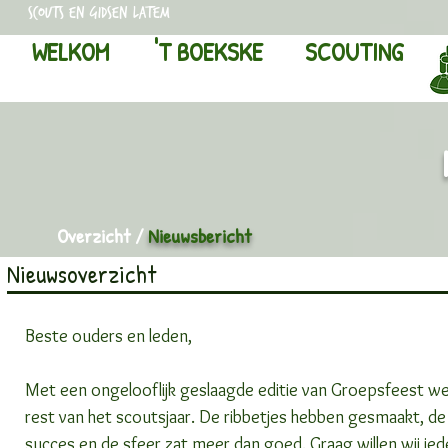
scouts en gidsen latem
WELKOM
'T BOEKSKE
SCOUTING
Overzicht
/
Nieuwsbericht
Nieuwsoverzicht
Beste ouders en leden,
Met een ongelooflijk geslaagde editie van Groepsfeest w
rest van het scoutsjaar. De ribbetjes hebben gesmaakt, d
succes en de sfeer zat meer dan goed. Graag willen wij i