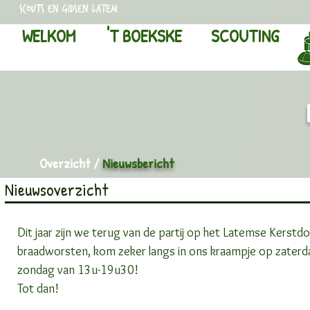
scouts en gidsen latem
WELKOM
'T BOEKSKE
SCOUTING
Overzicht
/
Nieuwsbericht
Nieuwsoverzicht
Dit jaar zijn we terug van de partij op het Latemse Kerstdo
braadworsten, kom zeker langs in ons kraampje op zater
zondag van 13u-19u30!
Tot dan!